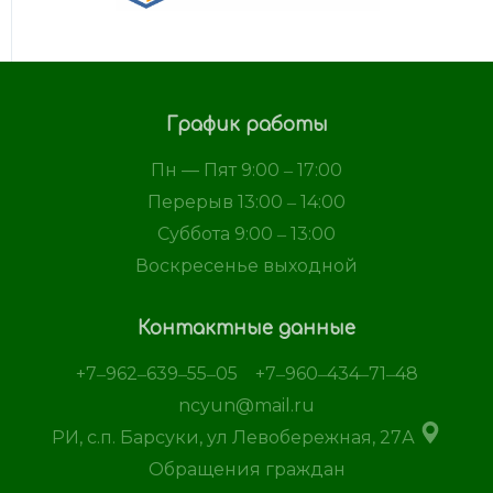
График работы
Пн — Пят 9:00 ‒ 17:00
Перерыв 13:00 ‒ 14:00
Суббота 9:00 ‒ 13:00
Воскресенье выходной
Контактные данные
+7‒962‒639‒55‒05
+7‒960‒434‒71‒48
ncyun@mail.ru
РИ, с.п. Барсуки, ул Левобережная, 27А
Обращения граждан