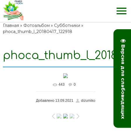
menu
Главная
»
Фотоальбом
»
Субботники
»
phoca_thumb_l_20180417_122918
Версия для слабовидящих
phoca_thumb_l_2018041
443
0
Добавлено
13.09.2021
dizumiko