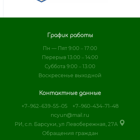
График работы
Пн — Пят 9:00 ‒ 17:00
Перерыв 13:00 ‒ 14:00
Суббота 9:00 ‒ 13:00
Воскресенье выходной
Контактные данные
+7‒962‒639‒55‒05
+7‒960‒434‒71‒48
ncyun@mail.ru
РИ, с.п. Барсуки, ул Левобережная, 27А
Обращения граждан