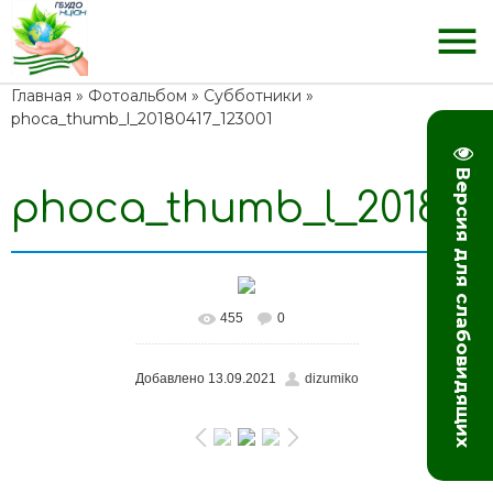
menu
Главная
»
Фотоальбом
»
Субботники
»
phoca_thumb_l_20180417_123001
Версия для слабовидящих
phoca_thumb_l_2018041
455
0
В реальном размере
640x480
/ 89.9Kb
Добавлено
13.09.2021
dizumiko