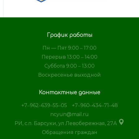
График работы
Пн — Пят 9:00 ‒ 17:00
Перерыв 13:00 ‒ 14:00
Суббота 9:00 ‒ 13:00
Воскресенье выходной
Контактные данные
+7‒962‒639‒55‒05
+7‒960‒434‒71‒48
ncyun@mail.ru
РИ, с.п. Барсуки, ул Левобережная, 27А
Обращения граждан