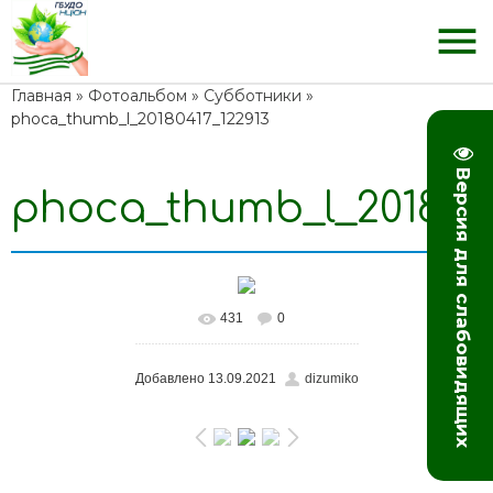
menu
Главная
»
Фотоальбом
»
Субботники
»
phoca_thumb_l_20180417_122913
Версия для слабовидящих
phoca_thumb_l_2018041
431
0
Добавлено
13.09.2021
dizumiko