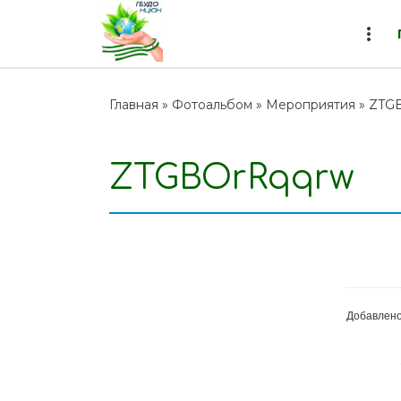
more_vert
Главная
»
Фотоальбом
»
Мероприятия
» ZTG
ZTGBOrRqqrw
Добавлен