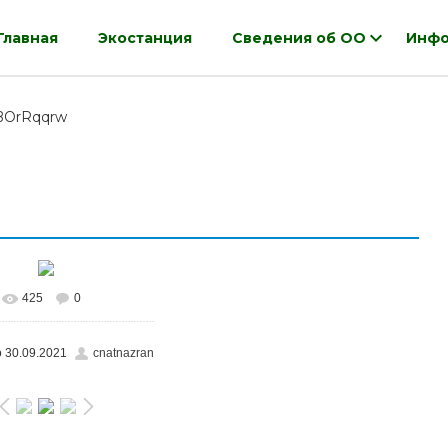
Главная
Экостанция
Сведения об ОО
Инфо
BOrRqqrw
425
0
о
30.09.2021
cnatnazran