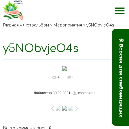
menu
Главная
»
Фотоальбом
»
Мероприятия
» y5NObvjeO4s
y5NObvjeO4s
Версия для слабовидящих
436
0
Добавлено
30.09.2021
cnatnazran
Всего комментариев
:
0