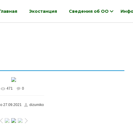
Главная
Экостанция
Сведения об ОО
Инфо
471
0
В реальном размере
48x1100
/ 191.0Kb
но
27.09.2021
dizumiko