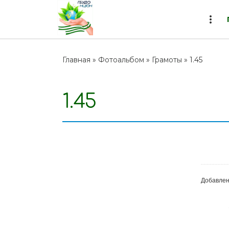
more_vert
Главная
»
Фотоальбом
»
Грамоты
» 1.45
1.45
8
Добавле