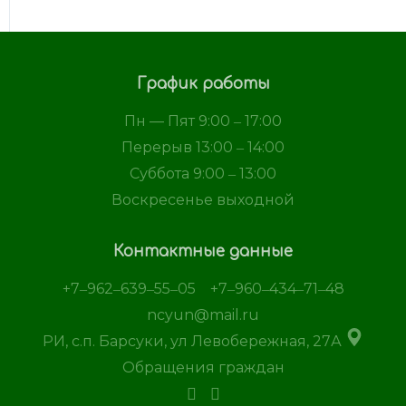
График работы
Пн — Пят 9:00 ‒ 17:00
Перерыв 13:00 ‒ 14:00
Суббота 9:00 ‒ 13:00
Воскресенье выходной
Контактные данные
+7‒962‒639‒55‒05
+7‒960‒434‒71‒48
ncyun@mail.ru
РИ, с.п. Барсуки, ул Левобережная, 27А
Обращения граждан