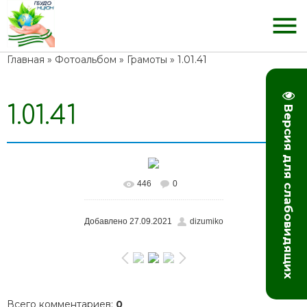
menu
Главная
»
Фотоальбом
»
Грамоты
» 1.01.41
1.01.41
Версия для слабовидящих
446
0
В реальном размере
1100x848
/ 147.6Kb
Добавлено
27.09.2021
dizumiko
Всего комментариев
:
0