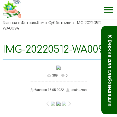
menu
Главная
»
Фотоальбом
»
Субботники
» IMG-20220512-
WA0094
Версия для слабовидящих
IMG-20220512-WA0094
389
0
Добавлено
16.05.2022
cnatnazran