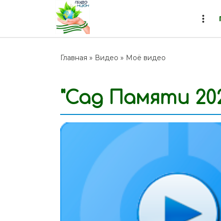
more_vert
Главная
»
Видео
»
Моё видео
"Сад Памяти 20