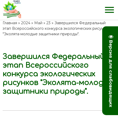
menu
Главная
»
2024
»
Май
»
23
» Завершился Федеральный
этап Всероссийского конкурса экологических рисунков
"Эколята-молодые защитники природы".
Версия для слабовидящих
Завершился Федеральный
13:49
этап Всероссийского
конкурса экологических
рисунков "Эколята-молодые
защитники природы".