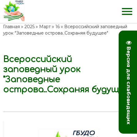
menu
Главная
»
2025
»
Март
»
16
» Всероссийский заповедный
урок "Заповедные острова..Сохраняя будущее"
Версия для слабовидящих
Всероссийский
08:44
заповедный урок
"Заповедные
острова..Сохраняя будущее"