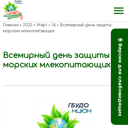
menu
Главная
»
2025
»
Март
»
16
» Всемирный день защиты
морских млекопитающих
Версия для слабовидящих
Всемирный день защиты
08:47
морских млекопитающих