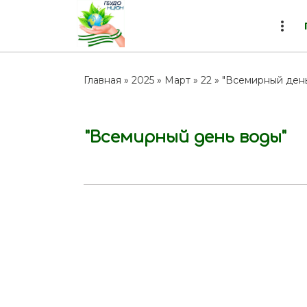
more_vert
Главная
»
2025
»
Март
»
22
» "Всемирный ден
"Всемирный день воды"