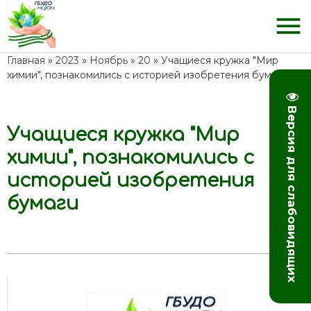
menu
Главная
»
2023
»
Ноябрь
»
20
» Учащиеся кружка "Мир
химии", познакомились с историей изобретения бумаги
Версия для слабовидящих
Учащиеся кружка "Мир
11:42
химии", познакомились с
историей изобретения
бумаги