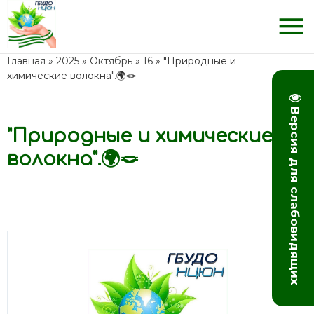
menu
Главная
»
2025
»
Октябрь
»
16
» "Природные и
химические волокна".🌍🪢
Версия для слабовидящих
"Природные и химические
14:13
волокна".🌍🪢