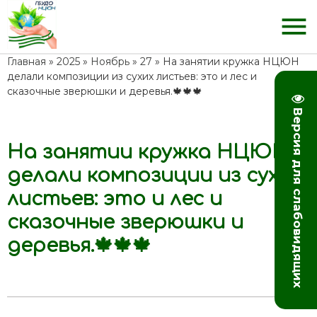
menu
Главная
»
2025
»
Ноябрь
»
27
» На занятии кружка НЦЮН
делали композиции из сухих листьев: это и лес и
сказочные зверюшки и деревья.🍁🍁🍁
Версия для слабовидящих
На занятии кружка НЦЮН
12:36
делали композиции из сухих
листьев: это и лес и
сказочные зверюшки и
деревья.🍁🍁🍁