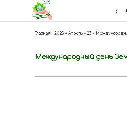
more_vert
Главная
»
2025
»
Апрель
»
23
» Международны
Международный день Зе