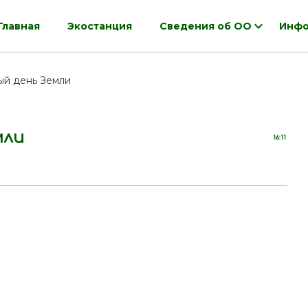
Главная
Экостанция
Сведения об ОО
Инфо
й день Земли
мли
16:11