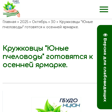
menu
Главная
»
2025
»
Октябрь
»
30
» Кружковцы "Юные
пчеловоды" готовятся к осенней ярмарке.
Версия для слабовидящих
Кружковцы "Юные
11:02
пчеловоды" готовятся к
осенней ярмарке.