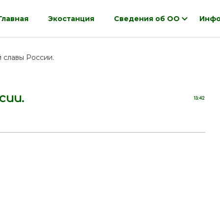
Главная
Экостанция
Сведения об ОО
Инфо
 славы России.
сии.
13:42