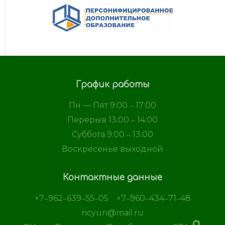
График работы
Пн — Пят 9:00 ‒ 17:00
Перерыв 13:00 ‒ 14:00
Суббота 9:00 ‒ 13:00
Воскресенье выходной
Контактные данные
+7‒962‒639‒55‒05
+7‒960‒434‒71‒48
ncyun@mail.ru