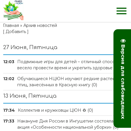
menu
Главная
» Архив новостей
[
Добавить
]
27 Июня, Пятница
Версия для слабовидящих
12:03
Подвижные игры для детей – отличный способ
весело провести время и укрепить здоровье
(0)
12:02
Обучающиеся НЦЮН изучают редкие растения и
птиц, занесённых в Красную книгу
(0)
13 Июня, Пятница
17:34
Коллектив и кружковцы ЦЮН ♻
(0)
17:33
Накануне Дня России в Ингушетии состоялась
акция «Особенности национальной уборки»
(0)