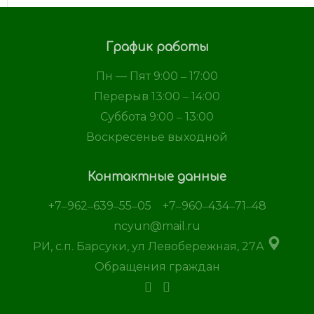
График работы
Пн — Пят 9:00 ‒ 17:00
Перерыв 13:00 ‒ 14:00
Суббота 9:00 ‒ 13:00
Воскресенье выходной
Контактные данные
+7‒962‒639‒55‒05
+7‒960‒434‒71‒48
ncyun@mail.ru
РИ, с.п. Барсуки, ул Левобережная, 27А
Обращения граждан