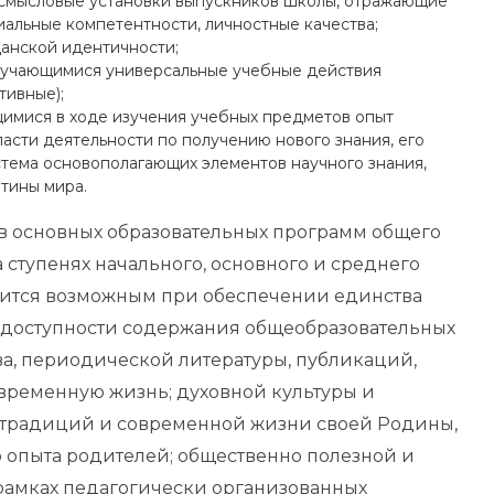
осмысловые установки выпускников школы, отражающие
иальные компетентности, личностные качества;
анской идентичности;
бучающимися универсальные учебные действия
тивные);
имися в ходе изучения учебных предметов опыт
сти деятельности по получению нового знания, его
тема основополагающих элементов научного знания,
тины мира.
в основных образовательных программ общего
а ступенях начального, основного и среднего
овится возможным при обеспечении единства
, доступности содержания общеобразовательных
а, периодической литературы, публикаций,
временную жизнь; духовной культуры и
, традиций и современной жизни своей Родины,
о опыта родителей; общественно полезной и
рамках педагогически организованных