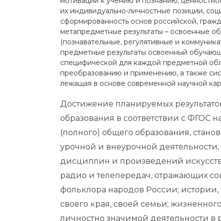
мотивации к учению и познанию, ценностн
их индивидуально-личностные позиции, соц
сформированность основ российской, гражд
метапредметные результаты – освоенные о
(познавательные, регулятивные и коммуника
предметные результаты освоенный обучающ
специфической для каждой предметной обла
преобразованию и применению, а также сис
лежащая в основе современной научной кар
Достижение планируемых результато
образования в соответствии с ФГОС н
(полного) общего образования, стан
урочной и внеурочной деятельности
дисциплин и произведений искусств
радио и телепередач, отражающих со
фольклора народов России; истории
своего края, своей семьи; жизненног
личностно значимой деятельности в 